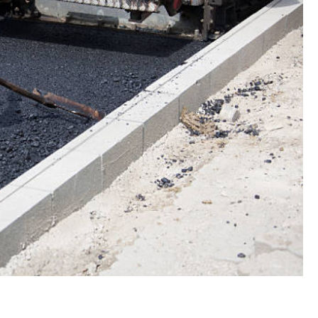
Empresas de Pavime
Empresas de Terraplanagem e P
Galeria de Agua Fluvial
Galeria de D
Galeria de água
Galeria de água Pluvial
Galeria Pluvial de Esgoto
Galeria Pluvial Interior de São
Pavimentação Betuminosa
Pavimentaç
Pavimentação de Concreto
Pavimentação
Pavimentação em Concreto
Pavimentaçã
Pavimentação Grande São Paulo
Pavimentação Asfáltica e Recapeament
Pavimentação Asfáltica Empresas
Pavimentação Asfáltica Interior de São Pau
Pavimentação Asfáltica Tipo Ts