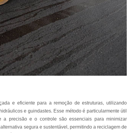
Rede de Esgoto Grande São Paulo
Rede de Esgoto Pluvial
Rede de 
Rede Fluvial e Esgoto
Rede Pluvi
Redes Pluviais
Serviç
Serviço de Pavimentação Calçament
Serviço de Pavimentação de Calçada
Serviço de Pavimentação de Estradas R
Serviço de Pavimentação em Concreto
Serviço de Pavimentação Externa
S
Serviço de Pavimentação Inter
a e eficiente para a remoção de estruturas, utilizando
Terraplanagem com Retroescavade
dráulicos e guindastes. Esse método é particularmente útil
Terraplanagem de Estrada
a precisão e o controle são essenciais para minimizar
lternativa segura e sustentável, permitindo a reciclagem de
Terraplanagem e Pavimenta