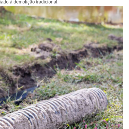
ado à demolição tradicional.
Terraplanagem Grande São Paulo
Terraplanagem Terreno Residenc
Terraplenag