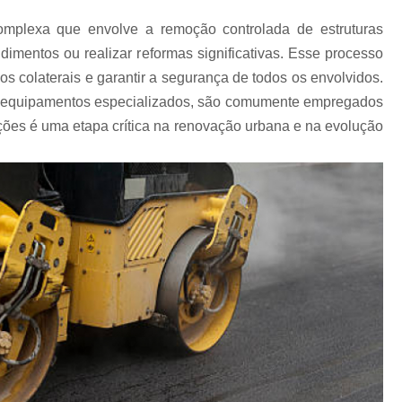
Pavimentação Ligante Asfáltico
omplexa que envolve a remoção controlada de estruturas
imentos ou realizar reformas significativas. Esse processo
Pavimentação com A
 colaterais e garantir a segurança de todos os envolvidos.
Pavimentação com Asfalto Interior de
a equipamentos especializados, são comumente empregados
Pavimentação Concreto Arma
ações é uma etapa crítica na renovação urbana e na evolução
Pavimentação de Calçamento
Pavimentação de Superficies
Pavimenta
Pavimentação de Vias Urbanas
Pavimentação com Fresa de As
Pavimentação de Asfalto e Recapeament
Pavimentação de As
Pavimentação de Asfalto Interior de São Pau
Pavimentação em Asfaltos
Pavimen
Rede de Agua Pluvial
Rede de Es