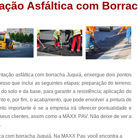
ação Asfáltica com Borra
Demolição com Retroescavadeira
Dem
Demolição de Casa
Demoliçã
ão
Demolição Mecânica Grande São Paulo
ão
Demolição para Construção Civil
Dem
ão
Demolição de Laje de Concreto
Demoliç
o
Demolição de Vigas
Demolição e Ter
ão
s
Demolição Industrial
Demolição Interio
ntação asfáltica com borracha Juquiá, enxergue dois pontos
Drenagem de Solo
Dr
esso que inclui as seguintes etapas: preparação do terreno;
Drenagem de Solo Grande São Paulo
 solo e da base, para garantir a resistência; aplicação do
e
ão
Drenagem de Terreno Enc
to e, por fim, o acabamento, que pode envolver a pintura de
ens
to importante é se a empresa irá oferecer pontualidade e
Drenagem do Solo Construçã
 seus clientes, assim como a MAXX PAV. Não deixe de ver a
Drenagem em Terreno Encharcado
Dr
.
Empresa de Concretagem de Piso
E
tica com borracha Juquiá, Na MAXX Pav, você encontra a