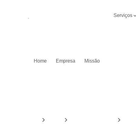
Rua Luiz Fernandes dos Santos, 79 -Vila Zita
Serviços
Concretag
de piso
Demolição 
edificaçõe
Demoliçã
Home
Empresa
Missão
mecânica
Demoliçõe
Drenagem 
solos
Empresa d
concretag
de pisos
Home
Serviços
pavimentação asfaltica
pavimen
Empresas 
pavimentaç