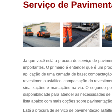
Galerias
Serviço de Paviment
pluviais
Pavimentaç
Pavimentaç
asfaltica
Pavimentaç
com asfalt
Pavimentaç
de asfalto
Já que você está à procura de serviço de pavime
Redes de
esgoto
importantes. O primeiro é entender que é um proc
aplicação de uma camada de base; compactação do
Serviço d
pavimentaç
revestimento asfáltico; compactação do revestimen
Terraplanag
sinalizações e marcações na via. O segundo pon
disponibilidade para atender as necessidades de
lista abaixo com mais opções sobre pavimentação
Está a procura de serviço de pavimentação asfál