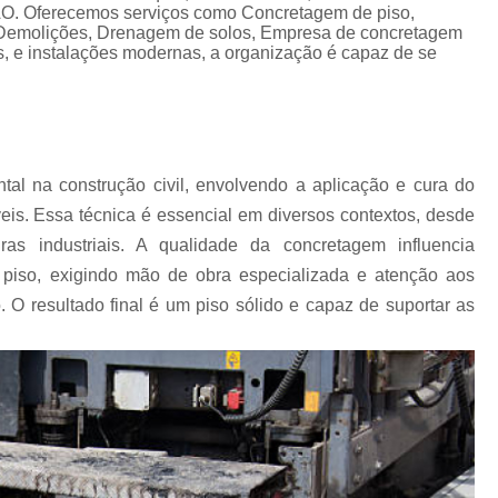
Empresa de Concretagem 
O. Oferecemos serviços como Concretagem de piso,
 Demolições, Drenagem de solos, Empresa de concretagem
Empresa de Concret
s, e instalações modernas, a organização é capaz de se
Empresa de Concretage
Empresa de Concret
Empresa de Concretagem d
al na construção civil, envolvendo a aplicação e cura do
Empresa de Concretagem de Piso Polido
áveis. Essa técnica é essencial em diversos contextos, desde
Empresa de Concr
turas industriais. A qualidade da concretagem influencia
Empresa de Concreto Us
piso, exigindo mão de obra especializada e atenção aos
 O resultado final é um piso sólido e capaz de suportar as
Empresa de Concreto Usinado para Pis
Empresa de Pavimentação Asfáltica
E
Empresa de Pavimentação Interior de São 
Empresa Que Faz Asfalto
E
Empresas de Pavimentação Betuminosa