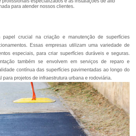
e profissionais especializados e as instalações de alto
Empresa de Concretagem 
ada para atender nossos clientes.
Empresa de Concret
Empresa de Concretage
Empresa de Concret
apel crucial na criação e manutenção de superfícies
Empresa de Concretagem d
cionamentos. Essas empresas utilizam uma variedade de
entos especiais, para criar superfícies duráveis e seguras.
Empresa de Concretagem de Piso Polido
entação também se envolvem em serviços de reparo e
Empresa de Concr
alidade contínua das superfícies pavimentadas ao longo do
Empresa de Concreto Us
para projetos de infraestrutura urbana e rodoviária.
Empresa de Concreto Usinado para Pis
Empresa de Pavimentação Asfáltica
E
Empresa de Pavimentação Interior de São 
Empresa Que Faz Asfalto
E
Empresas de Pavimentação Betuminosa