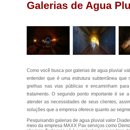
Galerias
Galerias de Agua Pl
pluviais
Pavimentaç
Pavimentaç
asfaltica
Pavimentaç
com asfalt
Pavimentaç
de asfalto
Como você busca por galerias de agua pluvial val
Redes de
esgoto
entender que é uma estrutura subterrânea que
grelhas nas vias públicas e encaminham para 
Serviço d
pavimentaç
tratamento. O segundo ponto importante é se a 
Terraplanag
atender as necessidades de seus clientes, ass
soluções que a empresa oferece quanto ao segme
Pesquisando galerias de agua pluvial valor Dia
meio da empresa MAXX Pav serviços como Demoli