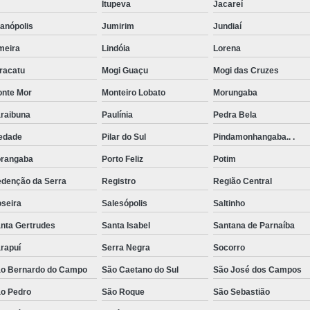
Itupeva
Jacareí
Rede de Esgoto Grande São Paulo
anópolis
Jumirim
Jundiaí
Rede de Esgoto Pluvial
Rede de 
meira
Lindóia
Lorena
Rede Fluvial e Esgoto
Rede Pluvi
racatu
Mogi Guaçu
Mogi das Cruzes
Redes Pluviais
Serviç
nte Mor
Monteiro Lobato
Morungaba
Serviço de Pavimentação Calçament
raibuna
Paulínia
Pedra Bela
Serviço de Pavimentação de Calçada
edade
Pilar do Sul
Pindamonhangaba.. .
Serviço de Pavimentação de Estradas R
rangaba
Porto Feliz
Potim
Serviço de Pavimentação em Concreto
denção da Serra
Registro
Região Central
seira
Salesópolis
Saltinho
Serviço de Pavimentação Externa
S
nta Gertrudes
Santa Isabel
Santana de Parnaíba
Serviço de Pavimentação Inter
rapuí
Serra Negra
Socorro
Terraplanagem com Retroescavade
o Bernardo do Campo
São Caetano do Sul
São José dos Campos
Terraplanagem de Estrada
o Pedro
São Roque
São Sebastião
Terraplanagem e Pavimenta