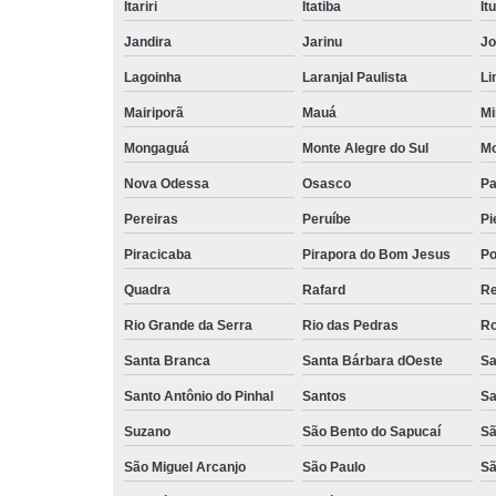
Itariri
Itatiba
Itu
Jandira
Jarinu
Jo
Lagoinha
Laranjal Paulista
Li
Mairiporã
Mauá
Mi
Mongaguá
Monte Alegre do Sul
Mo
Nova Odessa
Osasco
Pa
Pereiras
Peruíbe
Pi
Piracicaba
Pirapora do Bom Jesus
Po
Quadra
Rafard
Re
Rio Grande da Serra
Rio das Pedras
Ro
Santa Branca
Santa Bárbara dOeste
Sa
Santo Antônio do Pinhal
Santos
Sa
Suzano
São Bento do Sapucaí
Sã
São Miguel Arcanjo
São Paulo
Sã