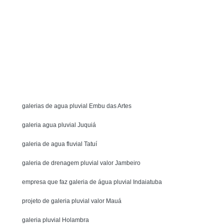
olição Controlada
Demolição de Alvenaria
o de Paredes
Demolição de Piso
Demolição Mecânica Interior de São Paulo
Solicite um orçamento
olição
Demolição de Estruturas Metálicas
MENU
ão de Lajes
Demolição de Viga de Concreto
raplanagem
Demolição Grande São Paulo
galerias de agua pluvial Embu das Artes
r de São Paulo
Drenagem de Agua no Solo
enagem de Solo Encharcado
galeria agua pluvial Juquiá
Drenagem de Solo Interior de São Paulo
galeria de agua fluvial Tatuí
harcado
Drenagem do Solo
galeria de drenagem pluvial valor Jambeiro
o Civil
Drenagem dos Solos
empresa que faz galeria de água pluvial Indaiatuba
enagem Interna do Solo
Drenagem no Solo
projeto de galeria pluvial valor Mauá
mpresa de Concretagem de Piso de Galpão
galeria pluvial Holambra