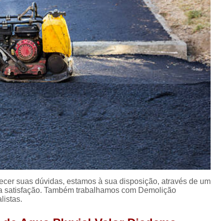
Empresas de Pavime
Empresas de Terraplanagem e P
Galeria de Agua Fluvial
Galeria de D
Galeria de água
Galeria de água Pluvial
Galeria Pluvial de Esgoto
Galeria Pluvial Interior de São
Pavimentação Betuminosa
Pavimentaç
Pavimentação de Concreto
Pavimentação
Pavimentação em Concreto
Pavimentaçã
Pavimentação Grande São Paulo
Pavimentação Asfáltica e Recapeament
ecer suas dúvidas, estamos à sua disposição, através de um
Pavimentação Asfáltica Empresas
a satisfação. Também trabalhamos com Demolição
istas.
Pavimentação Asfáltica Interior de São Pau
Pavimentação Asfáltica Tipo Ts