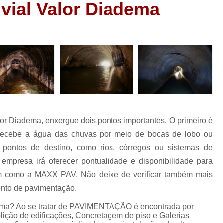
uvial Valor Diadema
Demolição com Retroescavadeira
Dem
Demolição de Casa
Demoliçã
ão
Demolição Mecânica Grande São Paulo
ão
Demolição para Construção Civil
Dem
ão
Demolição de Laje de Concreto
Demoliç
o
Demolição de Vigas
Demolição e Ter
ão
s
Demolição Industrial
Demolição Interio
or Diadema, enxergue dois pontos importantes. O primeiro é
Drenagem de Solo
Dr
 recebe a água das chuvas por meio de bocas de lobo ou
Drenagem de Solo Grande São Paulo
pontos de destino, como rios, córregos ou sistemas de
e
ão
Drenagem de Terreno Enc
empresa irá oferecer pontualidade e disponibilidade para
ens
im como a MAXX PAV. Não deixe de verificar também mais
Drenagem do Solo Construçã
nto de pavimentação.
Drenagem em Terreno Encharcado
Dr
dema? Ao se tratar de PAVIMENTAÇÃO é encontrada por
Empresa de Concretagem de Piso
E
ção de edificações, Concretagem de piso e Galerias