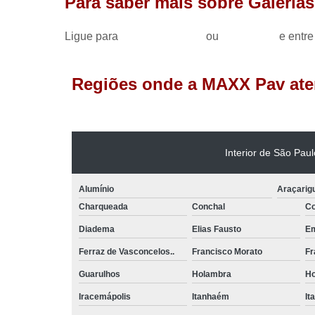
Para saber mais sobre Galeria
Ligue para
(11) 98033-6916
ou
clique aqui
e entre
Regiões onde a MAXX Pav ate
Interior de São Paul
Alumínio
Araçari
Charqueada
Conchal
C
Diadema
Elias Fausto
Em
Ferraz de Vasconcelos..
Francisco Morato
Fr
Guarulhos
Holambra
Ho
Iracemápolis
Itanhaém
It