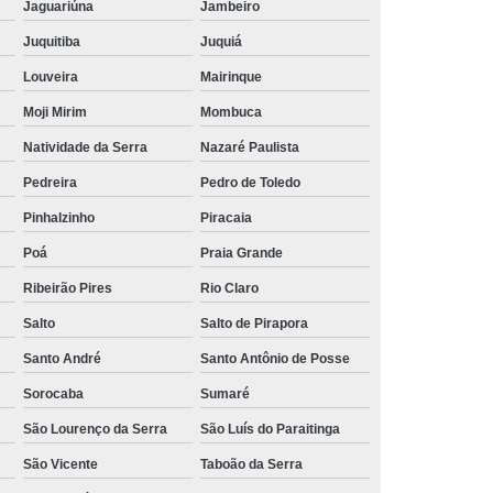
Jaguariúna
Jambeiro
Rede de Esgoto Interior de São Paulo
Juquitiba
Juquiá
água e Esgoto
Rede de Saneamento
Louveira
Mairinque
al de Esgoto
Rede Pluvial Residencial
Moji Mirim
Mombuca
o de Pavimentação Betuminosa
Natividade da Serra
Nazaré Paulista
o
Serviço de Pavimentação de Asfalto
Pedreira
Pedro de Toledo
s
Serviço de Pavimentação de Concreto
Pinhalzinho
Piracaia
urais
Serviço de Pavimentação de Ruas
Poá
Praia Grande
Serviço de Pavimentação em Paralelepípedo
Ribeirão Pires
Rio Claro
Salto
Salto de Pirapora
erviço de Pavimentação Grande São Paulo
Santo André
Santo Antônio de Posse
ior de São Paulo
Terraplanagem
Sorocaba
Sumaré
ira
Terraplanagem Construção Civil
São Lourenço da Serra
São Luís do Paraitinga
s
Terraplanagem de Terreno
São Vicente
Taboão da Serra
ção
Terraplanagem em Terreno