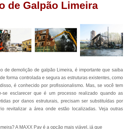
o de Galpão Limeira
Demolição com Retroescavadeira
Dem
Demolição de Casa
Demoliçã
ão
Demolição Mecânica Grande São Paulo
ão
Demolição para Construção Civil
Dem
ão
Demolição de Laje de Concreto
Demoliç
o
Demolição de Vigas
Demolição e Ter
ão
s
Demolição Industrial
Demolição Interio
ço de demolição de galpão Limeira, é importante que saiba
Drenagem de Solo
Dr
de forma controlada e segura as estruturas existentes, como
Drenagem de Solo Grande São Paulo
disso, é conhecido por profissionalismo. Mas, se você tem
e
ão
Drenagem de Terreno Enc
e-se esclarecer que é um processo realizado quando as
ens
idas por danos estruturais, precisam ser substituídas por
Drenagem do Solo Construçã
revitalizar a área onde estão localizadas. Veja outras
Drenagem em Terreno Encharcado
Dr
Empresa de Concretagem de Piso
E
imeira? A MAXX Pav é a opção mais viável, já que