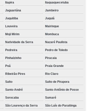
Itapira
Itaquaquecetuba
Rede de Esgoto Interior de São Paulo
Jaguariúna
Jambeiro
água e Esgoto
Rede de Saneamento
Juquitiba
Juquiá
al de Esgoto
Rede Pluvial Residencial
Louveira
Mairinque
o de Pavimentação Betuminosa
Moji Mirim
Mombuca
o
Serviço de Pavimentação de Asfalto
Natividade da Serra
Nazaré Paulista
s
Serviço de Pavimentação de Concreto
Pedreira
Pedro de Toledo
urais
Serviço de Pavimentação de Ruas
Pinhalzinho
Piracaia
Serviço de Pavimentação em Paralelepípedo
Poá
Praia Grande
erviço de Pavimentação Grande São Paulo
Ribeirão Pires
Rio Claro
ior de São Paulo
Terraplanagem
Salto
Salto de Pirapora
Santo André
Santo Antônio de Posse
ira
Terraplanagem Construção Civil
Sorocaba
Sumaré
s
Terraplanagem de Terreno
São Lourenço da Serra
São Luís do Paraitinga
ção
Terraplanagem em Terreno