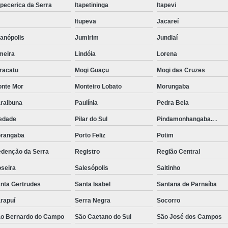
apecerica da Serra
Itapetininga
Itapevi
Rede de Esgoto Grande São Paulo
Itupeva
Jacareí
Rede de Esgoto Pluvial
Rede de 
anópolis
Jumirim
Jundiaí
Rede Fluvial e Esgoto
Rede Pluvi
meira
Lindóia
Lorena
Redes Pluviais
Serviç
racatu
Mogi Guaçu
Mogi das Cruzes
Serviço de Pavimentação Calçament
nte Mor
Monteiro Lobato
Morungaba
Serviço de Pavimentação de Calçada
raibuna
Paulínia
Pedra Bela
Serviço de Pavimentação de Estradas R
edade
Pilar do Sul
Pindamonhangaba.. .
Serviço de Pavimentação em Concreto
rangaba
Porto Feliz
Potim
Serviço de Pavimentação Externa
S
denção da Serra
Registro
Região Central
Serviço de Pavimentação Inter
seira
Salesópolis
Saltinho
nta Gertrudes
Santa Isabel
Santana de Parnaíba
Terraplanagem com Retroescavade
rapuí
Serra Negra
Socorro
Terraplanagem de Estrada
o Bernardo do Campo
São Caetano do Sul
São José dos Campos
Terraplanagem e Pavimenta