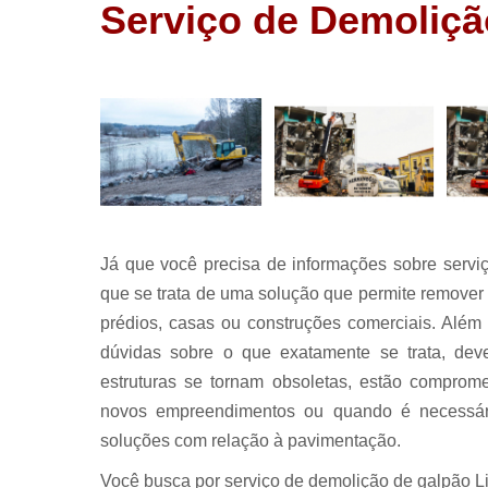
Galerias
Serviço de Demoliçã
pluviais
Pavimentaç
Pavimentaç
asfaltica
Pavimentaç
com asfalt
Pavimentaç
de asfalto
Já que você precisa de informações sobre servi
Redes de
esgoto
que se trata de uma solução que permite remover 
prédios, casas ou construções comerciais. Além 
Serviço d
pavimentaç
dúvidas sobre o que exatamente se trata, dev
Terraplanag
estruturas se tornam obsoletas, estão compromet
novos empreendimentos ou quando é necessário 
soluções com relação à pavimentação.
Você busca por serviço de demolição de galpão L