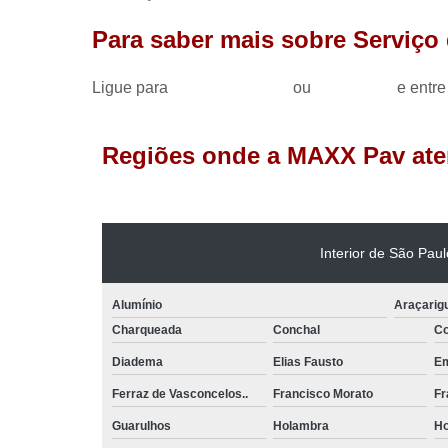
Para saber mais sobre Serviço
Ligue para
(11) 98033-6916
ou
clique aqui
e entre
Regiões onde a MAXX Pav ate
Interior de São Paul
Alumínio
Araçari
Charqueada
Conchal
C
Diadema
Elias Fausto
Em
Ferraz de Vasconcelos..
Francisco Morato
Fr
Guarulhos
Holambra
Ho