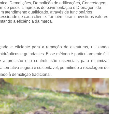
Empresa de Concretagem 
ânica, Demolições, Demolição de edificações, Concretagem
agem de pisos, Empresas de pavimentação e Drenagem de
Empresa de Concret
 atendimento qualificado, através de funcionários
essidade de cada cliente. Também foram investidos valores
Empresa de Concretage
tando a eficiência da marca.
Empresa de Concret
Empresa de Concretagem d
Empresa de Concretagem de Piso Polido
a e eficiente para a remoção de estruturas, utilizando
dráulicos e guindastes. Esse método é particularmente útil
Empresa de Concr
a precisão e o controle são essenciais para minimizar
Empresa de Concreto Us
lternativa segura e sustentável, permitindo a reciclagem de
Empresa de Concreto Usinado para Pis
ado à demolição tradicional.
Empresa de Pavimentação Asfáltica
E
Empresa de Pavimentação Interior de São 
Empresa Que Faz Asfalto
E
Empresas de Pavimentação Betuminosa