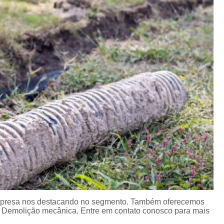
Empresas de Pavime
Empresas de Terraplanagem e P
Galeria de Agua Fluvial
Galeria de D
Galeria de água
Galeria de água Pluvial
Galeria Pluvial de Esgoto
Galeria Pluvial Interior de São
Pavimentação Betuminosa
Pavimentaç
Pavimentação de Concreto
Pavimentação
Pavimentação em Concreto
Pavimentaçã
Pavimentação Grande São Paulo
Pavimentação Asfáltica e Recapeament
Pavimentação Asfáltica Empresas
presa nos destacando no segmento. Também oferecemos
Pavimentação Asfáltica Interior de São Pau
e Demolição mecânica. Entre em contato conosco para mais
Pavimentação Asfáltica Tipo Ts