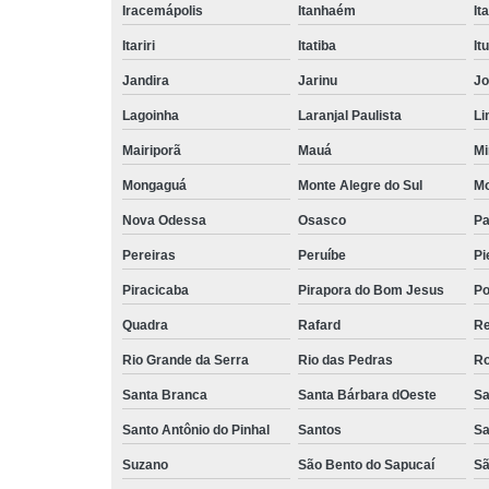
Iracemápolis
Itanhaém
It
Itariri
Itatiba
Itu
Jandira
Jarinu
Jo
Lagoinha
Laranjal Paulista
Li
Mairiporã
Mauá
Mi
Mongaguá
Monte Alegre do Sul
Mo
Nova Odessa
Osasco
Pa
Pereiras
Peruíbe
Pi
Piracicaba
Pirapora do Bom Jesus
Po
Quadra
Rafard
Re
Rio Grande da Serra
Rio das Pedras
Ro
Santa Branca
Santa Bárbara dOeste
Sa
Santo Antônio do Pinhal
Santos
Sa
Suzano
São Bento do Sapucaí
Sã