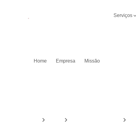
Rua Luiz Fernandes dos Santos, 79 -Vila Zita
Serviços
Concretag
de piso
Demolição 
edificaçõe
Demoliçã
Home
Empresa
Missão
mecânica
Demoliçõe
Drenagem 
solos
Empresa d
concretag
de pisos
Home
Serviços
demolição de edificações
demo
Empresas 
pavimentaç