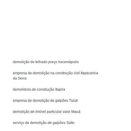
olição Controlada
Demolição de Alvenaria
o de Paredes
Demolição de Piso
Demolição Mecânica Interior de São Paulo
Solicite um orçamento
olição
Demolição de Estruturas Metálicas
MENU
ão de Lajes
Demolição de Viga de Concreto
raplanagem
Demolição Grande São Paulo
demolição de telhado preço Iracemápolis
r de São Paulo
Drenagem de Agua no Solo
enagem de Solo Encharcado
empresa de demolição na construção civil Itapecerica
da Serra
Drenagem de Solo Interior de São Paulo
demolidora de construção Itapira
harcado
Drenagem do Solo
empresa de demolição de galpões Tuiuti
o Civil
Drenagem dos Solos
demolição de imóvel particular valor Mauá
enagem Interna do Solo
Drenagem no Solo
mpresa de Concretagem de Piso de Galpão
serviço de demolição de galpões Salto