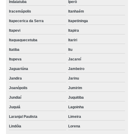
Indaiatuba
Iperó
Iracemápolis
Itanhaém
Itapecerica da Serra
Itapetininga
Itapevi
Itapira
Itaquaquecetuba
Itariri
Itatiba
Itu
Itupeva
Jacareí
Jaguariúna
Jambeiro
Jandira
Jarinu
Joanópolis
Jumirim
Jundiaí
Juquitiba
Juquiá
Lagoinha
Laranjal Paulista
Limeira
Lindóia
Lorena