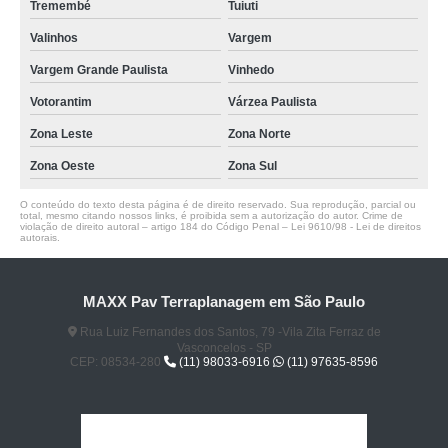
Tremembé
Tuiuti
Valinhos
Vargem
Vargem Grande Paulista
Vinhedo
Votorantim
Várzea Paulista
Zona Leste
Zona Norte
Zona Oeste
Zona Sul
O conteúdo do texto desta página é de direito reservado. Sua reprodução, parcial ou
total, mesmo citando nossos links, é proibida sem a autorização do autor. Crime de
violação de direito autoral – artigo 184 do Código Penal –
Lei 9610/98 - Lei de direitos
autorais
.
MAXX Pav Terraplanagem em São Paulo
Rua Luiz Fernandes dos Santos, 79 -Vila Zita Ferraz de
Vasconcelos - SP
CEP: 08534-280
(11) 98033-6916
(11) 97635-8596
Home