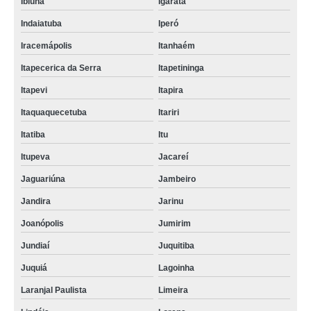
Ibiúna
Igaratá
Indaiatuba
Iperó
Iracemápolis
Itanhaém
Itapecerica da Serra
Itapetininga
Itapevi
Itapira
Itaquaquecetuba
Itariri
Itatiba
Itu
Itupeva
Jacareí
Jaguariúna
Jambeiro
Jandira
Jarinu
Joanópolis
Jumirim
Jundiaí
Juquitiba
Juquiá
Lagoinha
Laranjal Paulista
Limeira