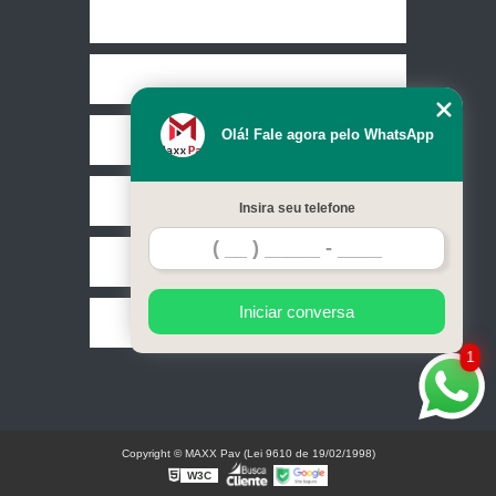
Home
Empresa
Olá! Fale agora pelo WhatsApp
Missão
Serviços
Insira seu telefone
Contato
Iniciar conversa
Mapa do site
1
Copyright © MAXX Pav (Lei 9610 de 19/02/1998)
W3C