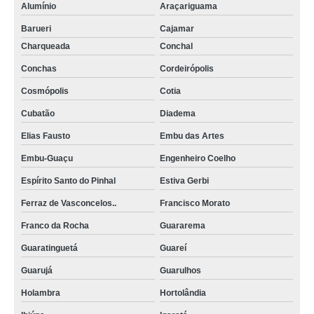
Alumínio
Araçariguama
Barueri
Cajamar
Charqueada
Conchal
Conchas
Cordeirópolis
Cosmópolis
Cotia
Cubatão
Diadema
Elias Fausto
Embu das Artes
Embu-Guaçu
Engenheiro Coelho
Espírito Santo do Pinhal
Estiva Gerbi
Ferraz de Vasconcelos..
Francisco Morato
Franco da Rocha
Guararema
Guaratinguetá
Guareí
Guarujá
Guarulhos
Holambra
Hortolândia