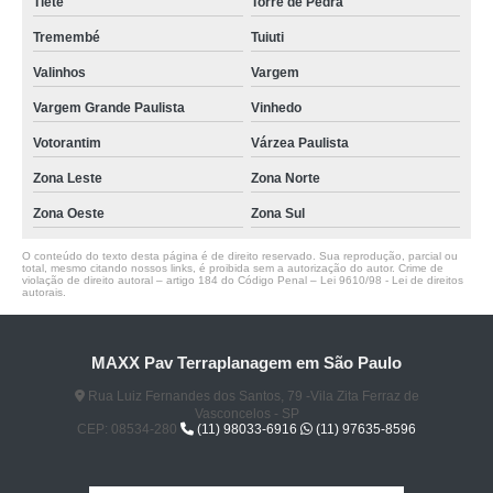
Tietê
Torre de Pedra
Tremembé
Tuiuti
Valinhos
Vargem
Vargem Grande Paulista
Vinhedo
Votorantim
Várzea Paulista
Zona Leste
Zona Norte
Zona Oeste
Zona Sul
O conteúdo do texto desta página é de direito reservado. Sua reprodução, parcial ou
total, mesmo citando nossos links, é proibida sem a autorização do autor. Crime de
violação de direito autoral – artigo 184 do Código Penal –
Lei 9610/98 - Lei de direitos
autorais
.
MAXX Pav Terraplanagem em São Paulo
Rua Luiz Fernandes dos Santos, 79 -Vila Zita Ferraz de
Vasconcelos - SP
CEP: 08534-280
(11) 98033-6916
(11) 97635-8596