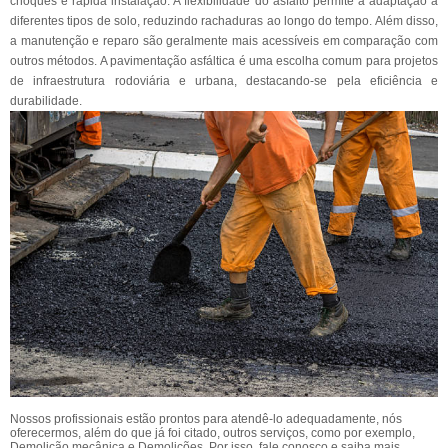
choques e rápida instalação. A flexibilidade do asfalto permite a adaptação a
diferentes tipos de solo, reduzindo rachaduras ao longo do tempo. Além disso,
a manutenção e reparo são geralmente mais acessíveis em comparação com
outros métodos. A pavimentação asfáltica é uma escolha comum para projetos
de infraestrutura rodoviária e urbana, destacando-se pela eficiência e
durabilidade.
Nossos profissionais estão prontos para atendê-lo adequadamente, nós
oferecermos, além do que já foi citado, outros serviços, como por exemplo,
Demolição mecânica e Demolições. Por isso, fale conosco e saiba mais.